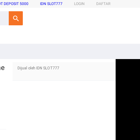
OT DEPOSIT 5000
IDN SLOT777
LOGIN
DAFTAR
ne
Dijual oleh IDN SLOT777