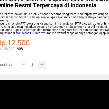
nline Resmi Terpercaya di Indonesia
n slot
merupakan situs slot777 online pertama yang resmi dan terpercaya dengan
nimal deposit 5000 rupiah via ewallet apa saja tanpa ribet yang pastinya gampan
enang.
abung situs
slot777
sekarang karena kami menyediakan RTP slot yang akurat hin
% yang bisa meningkatkan peluang kemenangan anda bermain slot online disini.
sini anda juga bisa bermain dan merasakan slot gacor hari ini dan sensasi maxw
ng besar di
slot deposit 5000
termurah via ewallet tanpa adanya potongan apapun
Rp.12.500
p.138.000
-90%
uantitas