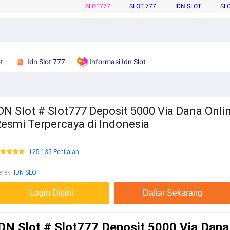
SLOT777
SLOT 777
IDN SLOT
SL
ot
Idn Slot 777
Informasi Idn Slot
DN Slot # Slot777 Deposit 5000 Via Dana Onli
esmi Terpercaya di Indonesia
125.135 Penilaian
erek
:
IDN SLOT
Login Disini
Daftar Sekarang
DN Slot # Slot777 Deposit 5000 Via Dana