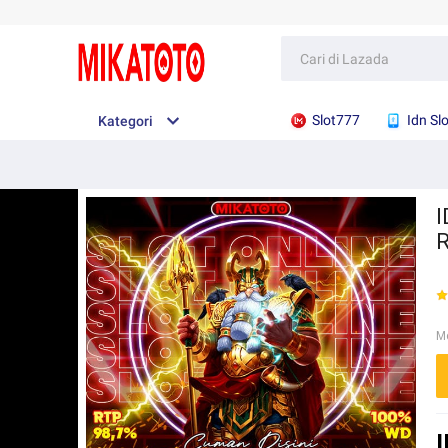
Slot777
Idn Sl
Kategori
I
R
M
I